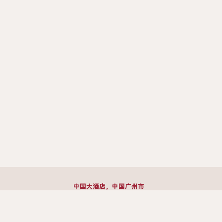
中国大酒店，中国广州市
越秀区流花路 122 号
邮政编码 510015